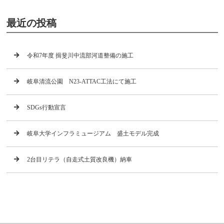
最近の投稿
令和7年度 揖斐川中流部河道整備の施工
岐阜清流公園 N23-ATTAC工法にて施工
SDGs行動宣言
岐阜大学インフラミュージアム 盛土モデル完成
2台目リテラ（自走式土質改良機）納車