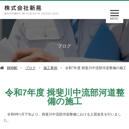
MENU
ブログ
HOME
ブログ
施工事例
令和7年度 揖斐川中流部河道整備の施工
令和7年度 揖斐川中流部河道整
備の施工
令和8年1月下旬より、揖斐川中流部河道整備における土質改良を行いまし
た。