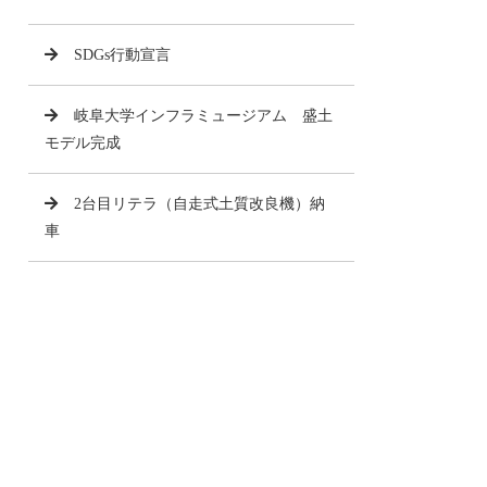
SDGs行動宣言
岐阜大学インフラミュージアム 盛土
モデル完成
2台目リテラ（自走式土質改良機）納
車